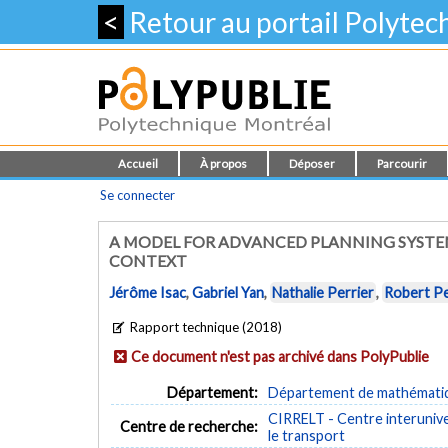
<
Retour au portail Polyte
Accueil
À propos
Déposer
Parcourir
Se connecter
A MODEL FOR ADVANCED PLANNING SYSTE
CONTEXT
Jérôme Isac
,
Gabriel Yan
,
Nathalie Perrier
,
Robert Pe
Rapport technique (2018)
Ce document n'est pas archivé dans PolyPublie
Département:
Département de mathématiqu
CIRRELT - Centre interuniver
Centre de recherche:
le transport