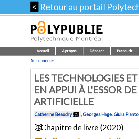
<
Retour au portail Polyte
Accueil
À propos
Déposer
Parcourir
Se connecter
LES TECHNOLOGIES ET 
EN APPUI À L'ESSOR DE
ARTIFICIELLE
Catherine Beaudry
,
Georges Hage
,
Giulia Pianto
Chapitre de livre (2020)