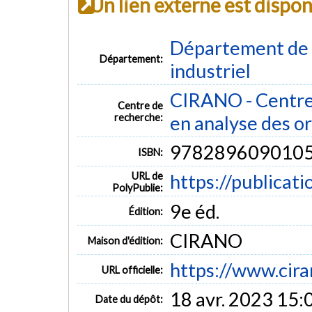
Un lien externe est dispo
Département de 
Département:
industriel
CIRANO - Centre 
Centre de
recherche:
en analyse des o
978289609010
ISBN:
URL de
https://publicat
PolyPublie:
9e éd.
Édition:
CIRANO
Maison d'édition:
https://www.ciran
URL officielle:
18 avr. 2023 15:
Date du dépôt: