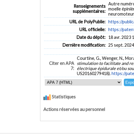
Autre numéro
Renseignements
moelle épiniè
supplémentaires:
neuromoteu
URL de PolyPublie:
https://publi
URL officielle:
https://pate
Date du dépôt:
18 avr. 2023 
Dernière modification:
25 sept. 2024
Courtine, G., Wenger, N., Morau
Citer en APA
stimulation to facilitate and
7:
électrique épidurale et/ou sou
US20160279418).
https://pa
Statistiques
Actions réservées au personnel