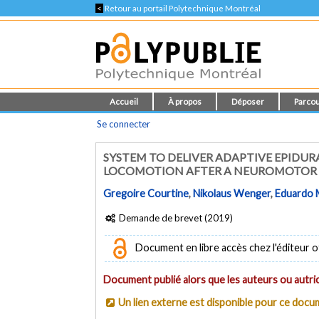
<
Retour au portail Polytechnique Montréal
Accueil
À propos
Déposer
Parcou
Se connecter
SYSTEM TO DELIVER ADAPTIVE EPIDUR
LOCOMOTION AFTER A NEUROMOTOR
Gregoire Courtine
,
Nikolaus Wenger
,
Eduardo 
Demande de brevet (2019)
Document en libre accès chez l'éditeur of
Document publié alors que les auteurs ou autric
Un lien externe est disponible pour ce doc