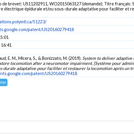
 de brevet: US11202911, WO2015063127 (demande); Titre français: Sy
re électrique épidurale et/ou sous-durale adaptative pour faciliter et 
r
cations.polymtl.ca/51223/
nts.google.com/patent/US20160279418
15:01
 16:41
d, E. M., Micera, S., & Bonizzato, M. (2019).
System to deliver adaptive 
 restore locomotion after a neuromotor impairment. [Système pour admin
s-durale adaptative pour faciliter et restaurer la locomotion après un 
tents.google.com/patent/US20160279418