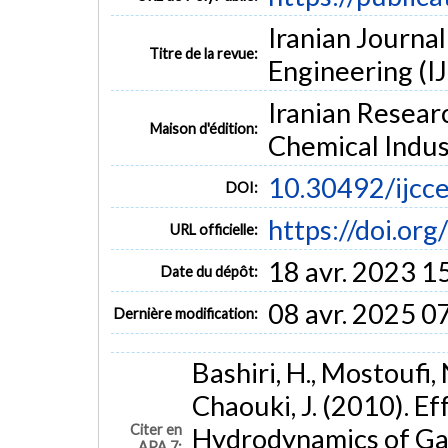
Iranian Journa
Titre de la revue:
Engineering (IJ
Iranian Resear
Maison d'édition:
Chemical Indus
10.30492/ijcc
DOI:
https://doi.or
URL officielle:
18 avr. 2023 1
Date du dépôt:
08 avr. 2025 0
Dernière modification:
Bashiri, H., Mostoufi,
Chaouki, J. (2010). E
Citer en
Hydrodynamics of Gas
APA 7: