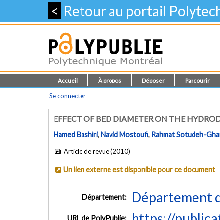
<
Retour au portail Polyte
Accueil
À propos
Déposer
Parcourir
Se connecter
EFFECT OF BED DIAMETER ON THE HYDROD
Hamed Bashiri
,
Navid Mostoufi
,
Rahmat Sotudeh-Gha
Article de revue (2010)
Un lien externe est disponible pour ce document
Département d
Département:
https://public
URL de PolyPublie: