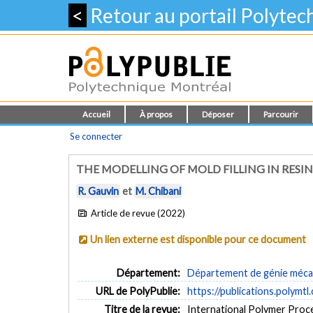
<
Retour au portail Polyte
Accueil
À propos
Déposer
Parcourir
Se connecter
THE MODELLING OF MOLD FILLING IN RES
R. Gauvin
et
M. Chibani
Article de revue (2022)
Un lien externe est disponible pour ce document
Département:
Département de génie méca
URL de PolyPublie:
https://publications.polymtl
Titre de la revue:
International Polymer Proces