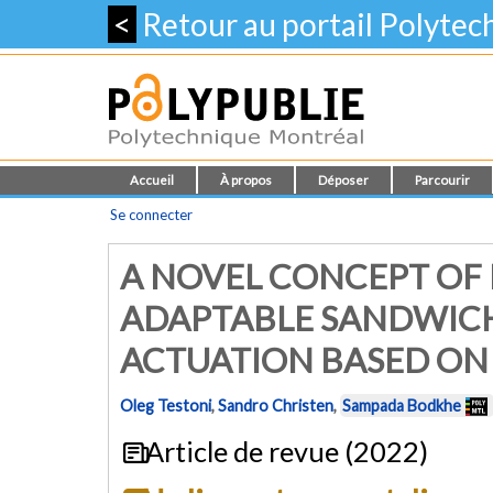
<
Retour au portail Polyte
Accueil
À propos
Déposer
Parcourir
Se connecter
A NOVEL CONCEPT OF
ADAPTABLE SANDWICH
ACTUATION BASED ON
Oleg Testoni
,
Sandro Christen
,
Sampada Bodkhe
Article de revue (2022)