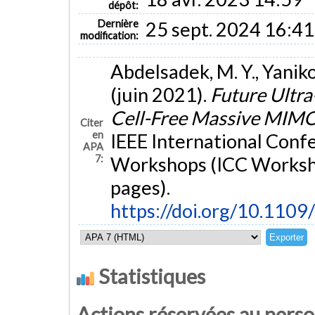
dépôt:
Dernière
25 sept. 2024 16:41
modification:
Abdelsadek, M. Y., Yanik
(juin 2021).
Future Ultra
Cell-Free Massive MIM
Citer
en
IEEE International Con
APA
7:
Workshops (ICC Worksho
pages).
https://doi.org/10.11
Statistiques
Actions réservées au pers