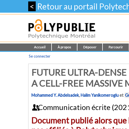
<
Retour au portail Polyte
Accueil
À propos
Déposer
Parcourir
Se connecter
FUTURE ULTRA-DENSE 
A CELL-FREE MASSIVE
Mohammed Y. Abdelsadek
,
Halim Yanikomeroglu
et
G
Communication écrite (202
Document publié alors que l