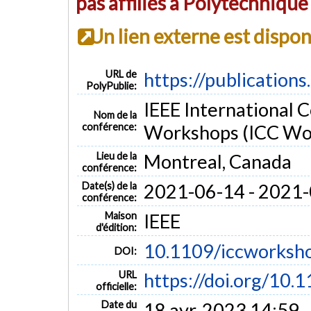
pas affiliés à Polytechniqu
Un lien externe est dispo
URL de
https://publication
PolyPublie:
IEEE International
Nom de la
conférence:
Workshops (ICC Wo
Lieu de la
Montreal, Canada
conférence:
Date(s) de la
2021-06-14 - 2021
conférence:
Maison
IEEE
d'édition:
10.1109/iccworks
DOI:
URL
https://doi.org/10.
officielle:
Date du
18 avr. 2023 14:59