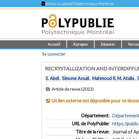
<
Retour au portail Polytechnique Montréal
Accueil
À propos
Déposer
Parcou
Se connecter
RECRYSTALLIZATION AND INTERDIFFUS
S. Abdi
,
Simone Assali
,
Mahmoud R. M. Atalla
,
Article de revue (2022)
Un lien externe est disponible pour ce doc
Département:
Département 
URL de PolyPublie:
https://publi
Titre de la revue:
Journal of App