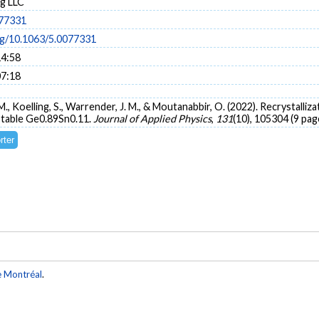
ng LLC
077331
org/10.1063/5.0077331
14:58
07:18
 R. M., Koelling, S., Warrender, J. M., & Moutanabbir, O. (2022). Recrystall
stable Ge0.89Sn0.11.
Journal of Applied Physics
,
131
(10), 105304 (9 pag
e Montréal
.