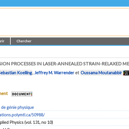
rir
Chercher
ION PROCESSES IN LASER-ANNEALED STRAIN-RELAXED ME
Sebastian Koelling
,
Jeffrey M. Warrender
et
Oussama Moutanabbir
ument
de génie physique
cations.polymtl.ca/50988/
lied Physics (vol. 131, no 10)