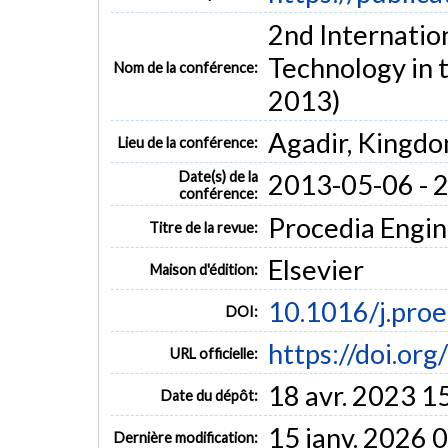
2nd Internatio
Technology in
Nom de la conférence:
2013)
Agadir, Kingd
Lieu de la conférence:
Date(s) de la
2013-05-06 - 
conférence:
Procedia Engine
Titre de la revue:
Elsevier
Maison d'édition:
10.1016/j.pro
DOI:
https://doi.or
URL officielle:
18 avr. 2023 1
Date du dépôt:
15 janv. 2026 
Dernière modification: