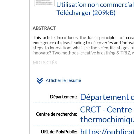
Utilisation non commercia
Télécharger (209kB)
ABSTRACT
This article introduces the basic principles of cr
emergence of ideas leading to discoveries and innova
steps to innovation: what are the scientific stages o
innovate? Two methods, creative breathing & TRIZ, wi
MOTS CLÉS
innovation
creativity
value
integration
computers
Afficher le résumé
Département d
Département:
CRCT - Centre 
Centre de recherche:
thermochimiq
https://public
URL de PolyPublie: