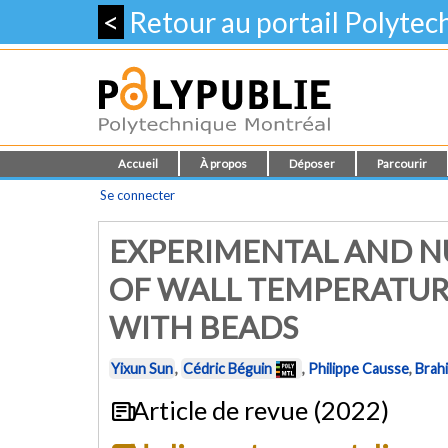
<
Retour au portail Polyte
Accueil
À propos
Déposer
Parcourir
Se connecter
EXPERIMENTAL AND N
OF WALL TEMPERATURE
WITH BEADS
Yixun Sun
,
Cédric Béguin
,
Philippe Causse
,
Brah
Article de revue (2022)