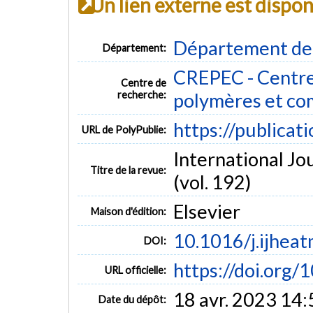
Un lien externe est dispo
Département de
Département:
CREPEC - Centre
Centre de
recherche:
polymères et co
https://publicat
URL de PolyPublie:
International Jo
Titre de la revue:
(vol. 192)
Elsevier
Maison d'édition:
10.1016/j.ijhea
DOI:
https://doi.org/1
URL officielle:
18 avr. 2023 14:
Date du dépôt: