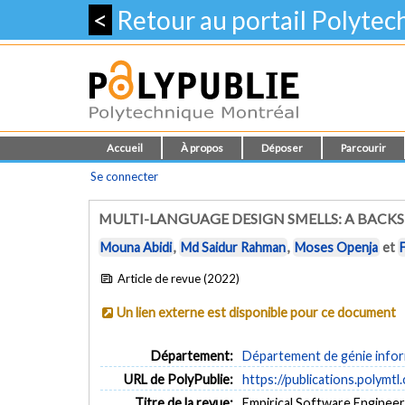
<
Retour au portail Polyte
Accueil
À propos
Déposer
Parcourir
Se connecter
MULTI-LANGUAGE DESIGN SMELLS: A BACK
Mouna Abidi
,
Md Saidur Rahman
,
Moses Openja
et
Article de revue (2022)
Un lien externe est disponible pour ce document
Département:
Département de génie inform
URL de PolyPublie:
https://publications.polymtl
Titre de la revue:
Empirical Software Engineerin