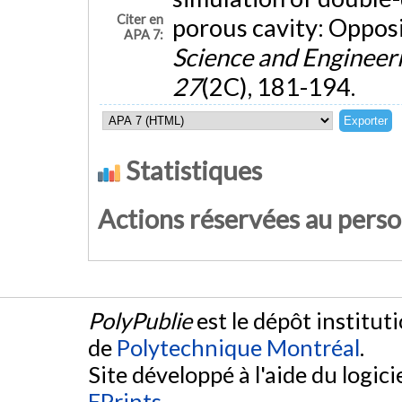
Citer en
porous cavity: Oppos
APA 7:
Science and Engineeri
27
(2C), 181-194.
Statistiques
Actions réservées au pers
PolyPublie
est le dépôt institut
de
Polytechnique Montréal
.
Site développé à l'aide du logicie
EPrints
.