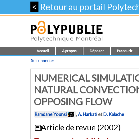
<
Retour au portail Polyte
Accueil
À propos
Déposer
Parcourir
Se connecter
NUMERICAL SIMULATI
NATURAL CONVECTION 
OPPOSING FLOW
Ramdane Younsi
,
A. Harkati
et
D. Kalache
Article de revue (2002)