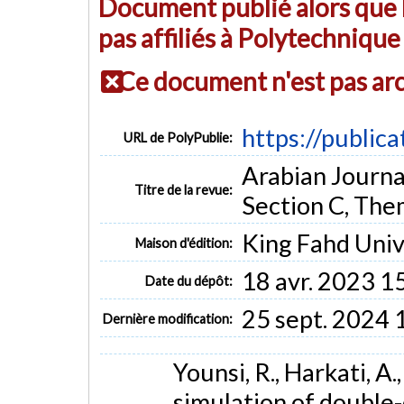
Document publié alors que l
pas affiliés à Polytechniqu
Ce document n'est pas ar
https://public
URL de PolyPublie:
Arabian Journa
Titre de la revue:
Section C, Them
King Fahd Univ
Maison d'édition:
18 avr. 2023 1
Date du dépôt:
25 sept. 2024 
Dernière modification:
Younsi, R., Harkati, A
simulation of double-