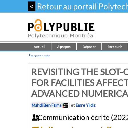
<
Retour au portail Polyte
Accueil
À propos
Déposer
Parcourir
Se connecter
REVISITING THE SLOT
FOR FACILITIES AFFEC
ADVANCED NUMERICAL
Mahdi Ben Ftima
et
Emre Yildiz
Communication écrite (202