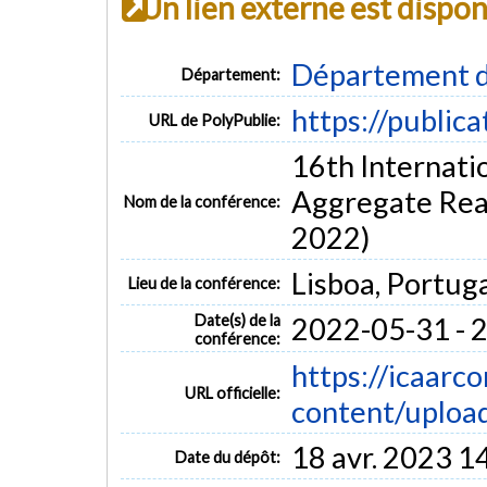
Un lien externe est dispo
Département d
Département:
https://public
URL de PolyPublie:
16th Internati
Aggregate Rea
Nom de la conférence:
2022)
Lisboa, Portug
Lieu de la conférence:
Date(s) de la
2022-05-31 - 
conférence:
https://icaarc
URL officielle:
content/upload
18 avr. 2023 1
Date du dépôt: