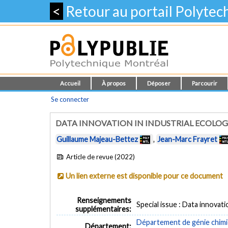
<
Retour au portail Polyte
Accueil
À propos
Déposer
Parcourir
Se connecter
DATA INNOVATION IN INDUSTRIAL ECOLO
Guillaume Majeau-Bettez
,
Jean-Marc Frayret
Article de revue (2022)
Un lien externe est disponible pour ce document
Renseignements
Special issue : Data innovatio
supplémentaires:
Département de génie chim
Département: