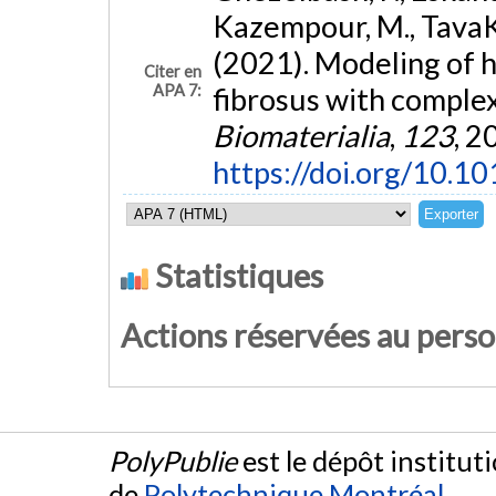
Kazempour, M., TavaKoli
(2021). Modeling of 
Citer en
APA 7:
fibrosus with complex
Biomaterialia
,
123
, 2
https://doi.org/10.10
Statistiques
Actions réservées au pers
PolyPublie
est le dépôt institut
de
Polytechnique Montréal
.