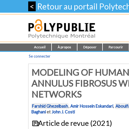
<
Retour au portail Polyte
Accueil
À propos
Déposer
Parcourir
Se connecter
MODELING OF HUMAN 
ANNULUS FIBROSUS W
NETWORKS
Farshid Ghezelbash
,
Amir Hossein Eskandari
,
Aboulfa
Baghani
et
John J. Costi
Article de revue (2021)