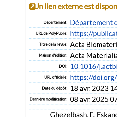
Un lien externe est dispo
Département d
Département:
https://public
URL de PolyPublie:
Acta Biomateria
Titre de la revue:
Acta Materialia
Maison d'édition:
10.1016/j.actb
DOI:
https://doi.or
URL officielle:
18 avr. 2023 1
Date du dépôt:
08 avr. 2025 0
Dernière modification:
Ghezelbash, F., Eskanda