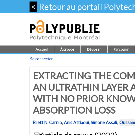
<
Retour au portail Polyte
Accueil
À propos
Déposer
Parcourir
Se connecter
EXTRACTING THE COM
AN ULTRATHIN LAYER 
WITH NO PRIOR KNOW
ABSORPTION LOSS
Brett N. Carnio
,
Anis Attiaoui
,
Simone Assali
,
Oussam
Article de revue (2022)