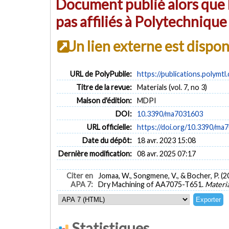
Document publié alors que l
pas affiliés à Polytechniqu
Un lien externe est dispo
URL de PolyPublie:
https://publications.polymtl
Titre de la revue:
Materials (vol. 7, no 3)
Maison d'édition:
MDPI
DOI:
10.3390/ma7031603
URL officielle:
https://doi.org/10.3390/ma
Date du dépôt:
18 avr. 2023 15:08
Dernière modification:
08 avr. 2025 07:17
Citer en
Jomaa, W., Songmene, V., & Bocher, P. (
APA 7:
Dry Machining of AA7075-T651.
Materia
Statistiques