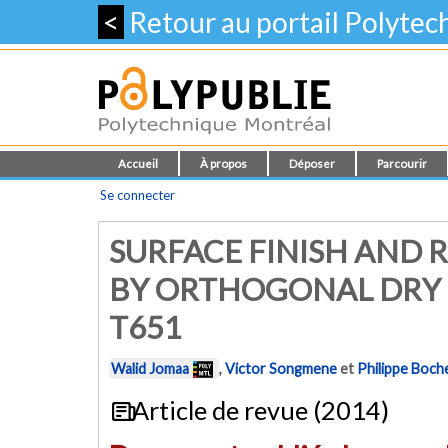
<
Retour au portail Polyte
Accueil
À propos
Déposer
Parcourir
Se connecter
SURFACE FINISH AND 
BY ORTHOGONAL DRY 
T651
Walid Jomaa
,
Victor Songmene
et
Philippe Boch
Article de revue (2014)