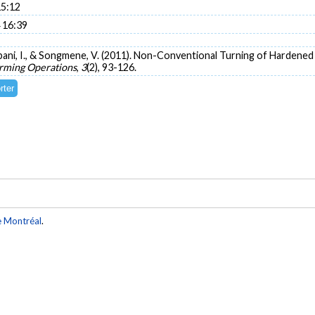
15:12
 16:39
hbani, I., & Songmene, V. (2011). Non-Conventional Turning of Hardened
rming Operations
,
3
(2), 93-126.
e Montréal
.