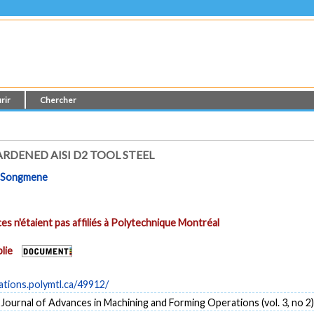
rir
Chercher
DENED AISI D2 TOOL STEEL
. Songmene
es n'étaient pas affiliés à Polytechnique Montréal
lie
cations.polymtl.ca/49912/
 Journal of Advances in Machining and Forming Operations (vol. 3, no 2)