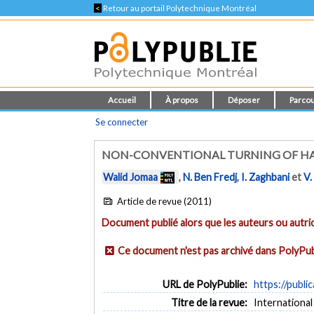
<
Retour au portail Polytechnique Montréal
Accueil
À propos
Déposer
Parcou
Se connecter
NON-CONVENTIONAL TURNING OF HAR
Walid Jomaa
,
N. Ben Fredj
,
I. Zaghbani
et
V
Article de revue (2011)
Document publié alors que les auteurs ou autric
Ce document n'est pas archivé dans PolyPub
URL de PolyPublie:
https://publi
Titre de la revue:
International