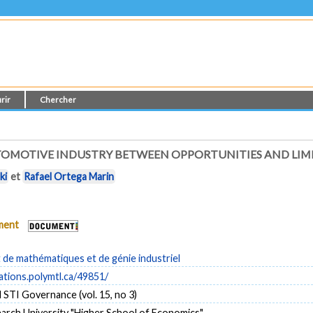
rir
Chercher
TOMOTIVE INDUSTRY BETWEEN OPPORTUNITIES AND LIM
ki
et
Rafael Ortega Marin
ument
de mathématiques et de génie industriel
cations.polymtl.ca/49851/
 STI Governance (vol. 15, no 3)
arch University "Higher School of Economics"