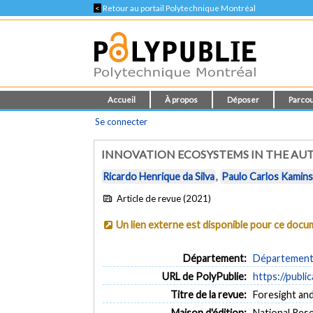
<
Retour au portail Polytechnique Montréal
Accueil
À propos
Déposer
Parcou
Se connecter
INNOVATION ECOSYSTEMS IN THE AU
Ricardo Henrique da Silva
,
Paulo Carlos Kamins
Article de revue (2021)
Un lien externe est disponible pour ce doc
Département:
Département 
URL de PolyPublie:
https://publi
Titre de la revue:
Foresight and
Maison d'édition:
National Rese