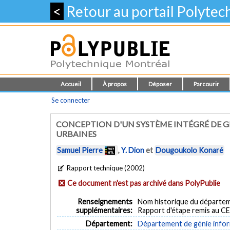
<
Retour au portail Polyte
Accueil
À propos
Déposer
Parcourir
Se connecter
CONCEPTION D'UN SYSTÈME INTÉGRÉ DE 
URBAINES
Samuel Pierre
,
Y. Dion
et
Dougoukolo Konaré
Rapport technique (2002)
Ce document n'est pas archivé dans PolyPublie
Renseignements
Nom historique du départem
supplémentaires:
Rapport d'étape remis au C
Département:
Département de génie inform