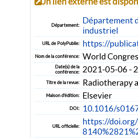
Un lien externe est dispo
Département d
Département:
industriel
https://public
URL de PolyPublie:
World Congres
Nom de la conférence:
Date(s) de la
2021-05-06 - 
conférence:
Radiotherapy a
Titre de la revue:
Elsevier
Maison d'édition:
10.1016/s016
DOI:
https://doi.or
URL officielle:
8140%2821%2