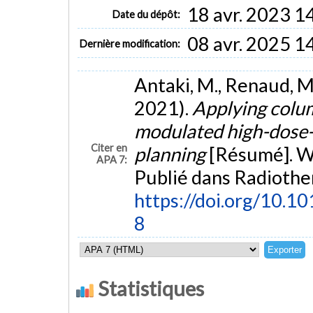
18 avr. 2023 1
Date du dépôt:
08 avr. 2025 1
Dernière modification:
Antaki, M., Renaud, M.-
2021).
Applying colum
modulated high-dose-
Citer en
planning
[Résumé]. W
APA 7:
Publié dans Radiothe
https://doi.org/10
8
Statistiques