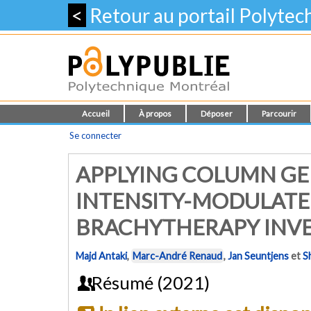
<
Retour au portail Polyte
Accueil
À propos
Déposer
Parcourir
Se connecter
APPLYING COLUMN GE
INTENSITY-MODULATE
BRACHYTHERAPY INVE
Majd Antaki
,
Marc-André Renaud
,
Jan Seuntjens
et
S
Résumé (2021)