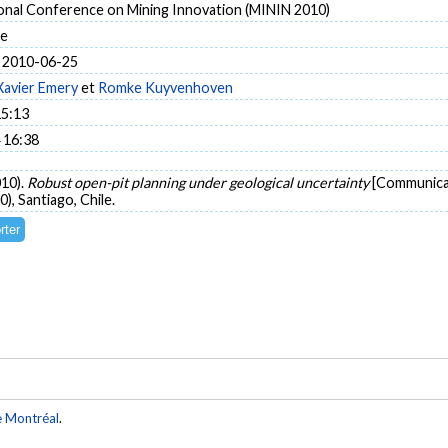
ional Conference on Mining Innovation (MININ 2010)
le
 2010-06-25
Xavier Emery
et
Romke Kuyvenhoven
15:13
 16:38
010).
Robust open-pit planning under geological uncertainty
[Communicat
), Santiago, Chile.
e Montréal
.