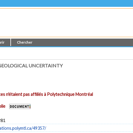
rir
Chercher
GEOLOGICAL UNCERTAINTY
es n'étaient pas affiliés à Polytechnique Montréal
lie
281
cations.polymtl.ca/49357/