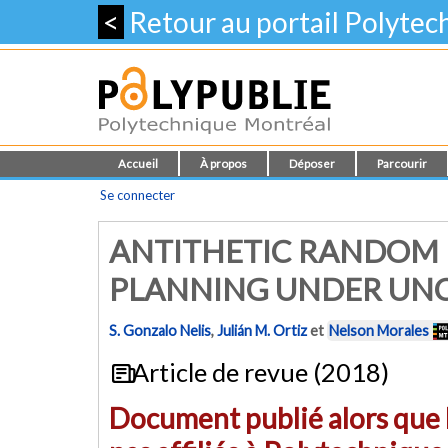
<
Retour au portail Polyte
Accueil
À propos
Déposer
Parcourir
Se connecter
ANTITHETIC RANDOM F
PLANNING UNDER UN
S. Gonzalo Nelis
,
Julián M. Ortiz
et
Nelson Morales
Article de revue (2018)
Document publié alors que l