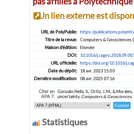
pas affiliés à Polytechniqu
Un lien externe est dispo
URL de PolyPublie:
https://publications.polymtl
Titre de la revue:
Computers & Geosciences (v
Maison d'édition:
Elsevier
DOI:
10.1016/j.cageo.2018.09.00
URL officielle:
https://doi.org/10.1016/j.c
Date du dépôt:
18 avr. 2023 15:03
Dernière modification:
08 avr. 2025 07:16
Citer en
Gonzalo Nelis, S., Ortiz, J. M., & Morales
APA 7:
uncertainty.
Computers & Geosciences
,
Statistiques