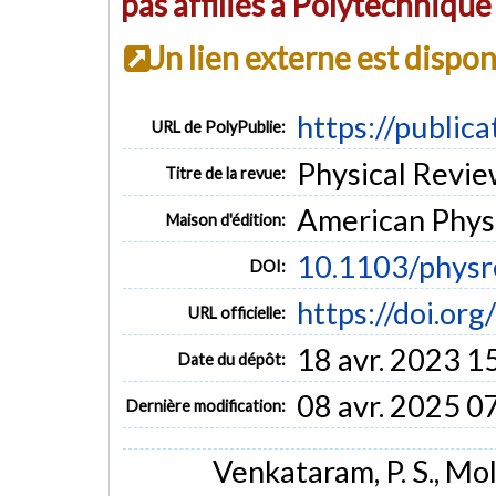
pas affiliés à Polytechniqu
Un lien externe est dispo
https://public
URL de PolyPublie:
Physical Review
Titre de la revue:
American Physi
Maison d'édition:
10.1103/phys
DOI:
https://doi.o
URL officielle:
18 avr. 2023 1
Date du dépôt:
08 avr. 2025 0
Dernière modification:
Venkataram, P. S., Mole