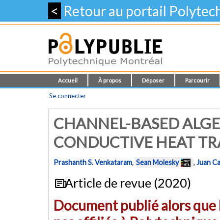
<
Retour au portail Polyte
Accueil
À propos
Déposer
Parcourir
Se connecter
CHANNEL-BASED ALGEB
CONDUCTIVE HEAT TR
Prashanth S. Venkataram
,
Sean Molesky
,
Juan C
Article de revue (2020)
Document publié alors que l