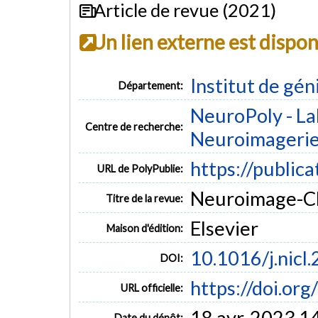
Article de revue (2021)
Un lien externe est dispo
Institut de gén
Département:
NeuroPoly - La
Centre de recherche:
Neuroimageri
https://public
URL de PolyPublie:
Neuroimage-Clin
Titre de la revue:
Elsevier
Maison d'édition:
10.1016/j.nicl
DOI:
https://doi.or
URL officielle:
18 avr. 2023 1
Date du dépôt: