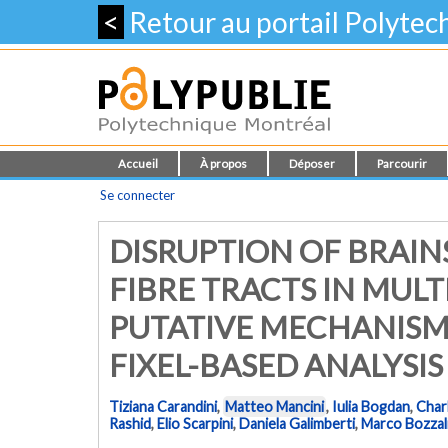
<
Retour au portail Polyte
Accueil
À propos
Déposer
Parcourir
Se connecter
DISRUPTION OF BRAI
FIBRE TRACTS IN MULTI
PUTATIVE MECHANISM 
FIXEL-BASED ANALYSIS
Tiziana Carandini
,
Matteo Mancini
,
Iulia Bogdan
,
Char
Rashid
,
Elio Scarpini
,
Daniela Galimberti
,
Marco Bozzal