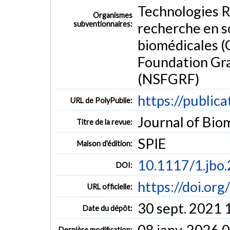
Technologies 
Organismes
subventionnaires:
recherche en s
biomédicales (
Foundation Gr
(NSFGRF)
https://public
URL de PolyPublie:
Journal of Biom
Titre de la revue:
SPIE
Maison d'édition:
10.1117/1.jbo
DOI:
https://doi.or
URL officielle:
30 sept. 2021 
Date du dépôt:
08 janv. 2026 
Dernière modification: