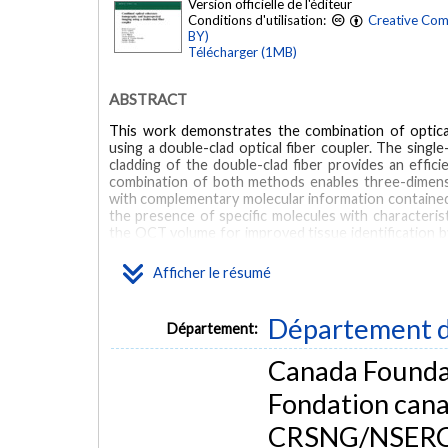
Version officielle de l'éditeur
Conditions d'utilisation:
Creative Com
BY)
Télécharger (1MB)
ABSTRACT
This work demonstrates the combination of optica
using a double-clad optical fiber coupler. The singl
cladding of the double-clad fiber provides an effi
combination of both methods enables three-dimens
with complementary molecular information contained 
the presence of specific molecules with characteris
the OCT volume for improved tissue identification by
clinical endoscopic applications and could improve the
guidance.
Afficher le résumé
MOTS CLÉS
Département d
Département:
Humans
Imaging, Three-Dimensional/*methods
*Optical F
Canada Foundat
Tomography, Optical Coherence/*methods
Fondation cana
CRSNG/NSERC, 