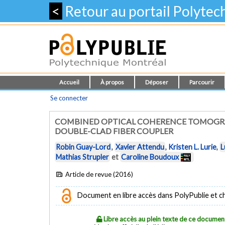
<
Retour au portail Polyte
Accueil
À propos
Déposer
Parcourir
Se connecter
COMBINED OPTICAL COHERENCE TOMOGRA
DOUBLE-CLAD FIBER COUPLER
Robin Guay-Lord
,
Xavier Attendu
,
Kristen L. Lurie
,
L
Mathias Strupler
et
Caroline Boudoux
Article de revue (2016)
Document en libre accès dans PolyPublie et chez
Libre accès au plein texte de ce documen