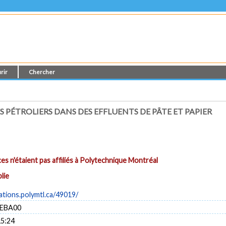
rir
Chercher
ÉTROLIERS DANS DES EFFLUENTS DE PÂTE ET PAPIER
es n'étaient pas affiliés à Polytechnique Montréal
lie
cations.polymtl.ca/49019/
/EBA00
15:24