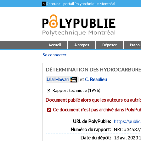
<
Retour au portail Polytechnique Montréal
Accueil
À propos
Déposer
Parcou
Se connecter
DÉTERMINATION DES HYDROCARBURES P
Jalal Hawari
et
C. Beaulieu
Rapport technique (1996)
Document publié alors que les auteurs ou autric
Ce document n'est pas archivé dans PolyPub
URL de PolyPublie:
https://publi
Numéro du rapport:
NRC #34537
Date du dépôt:
18 avr. 2023 