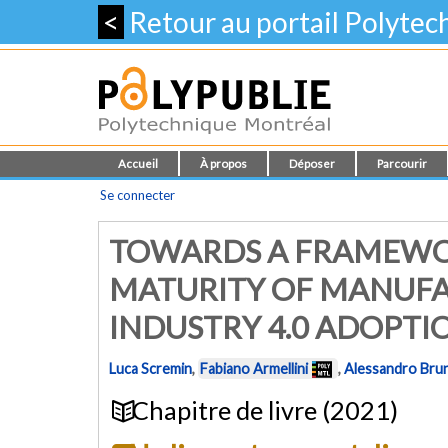
<
Retour au portail Polyte
Accueil
À propos
Déposer
Parcourir
Se connecter
TOWARDS A FRAMEWOR
MATURITY OF MANUFA
INDUSTRY 4.0 ADOPTI
Luca Scremin
,
Fabiano Armellini
,
Alessandro Bru
Chapitre de livre (2021)