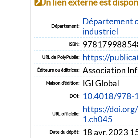
Un lien externe est dispo
Département d
Département:
industriel
97817998854
ISBN:
https://public
URL de PolyPublie:
Association I
Éditeurs ou éditrices:
IGI Global
Maison d'édition:
10.4018/978-
DOI:
https://doi.o
URL officielle:
1.ch045
18 avr. 2023 1
Date du dépôt: