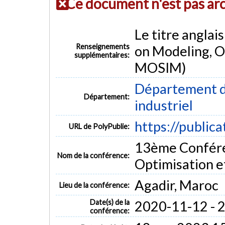
Ce document n'est pas ar
Le titre anglai
Renseignements
on Modeling, O
supplémentaires:
MOSIM)
Département d
Département:
industriel
https://public
URL de PolyPublie:
13ème Confére
Nom de la conférence:
Optimisation 
Agadir, Maroc
Lieu de la conférence:
Date(s) de la
2020-11-12 - 
conférence: