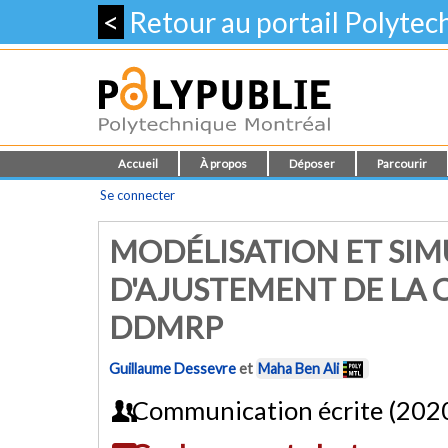
<
Retour au portail Polyte
Accueil
À propos
Déposer
Parcourir
Se connecter
MODÉLISATION ET SI
D'AJUSTEMENT DE LA 
DDMRP
Guillaume Dessevre
et
Maha Ben Ali
Communication écrite (202