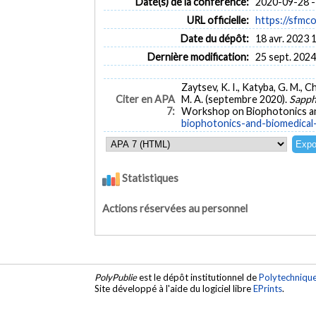
Date(s) de la conférence:
2020-09-28 -
URL officielle:
https://sfmc
Date du dépôt:
18 avr. 2023 
Dernière modification:
25 sept. 2024
Zaytsev, K. I., Katyba, G. M., 
Citer en APA
M. A. (septembre 2020).
Sapphi
7:
Workshop on Biophotonics an
biophotonics-and-biomedical-
Statistiques
Actions réservées au personnel
PolyPublie
est le dépôt institutionnel de
Polytechniqu
Site développé à l'aide du logiciel libre
EPrints
.