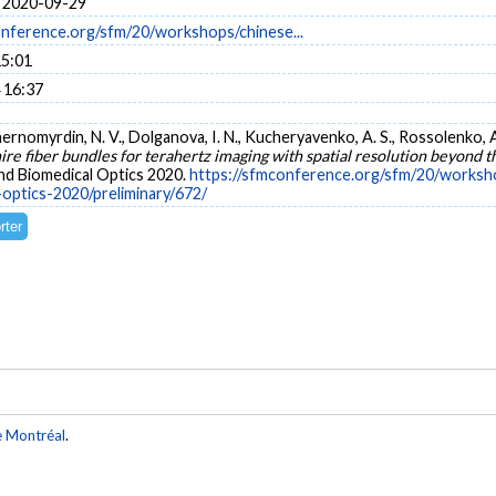
 2020-09-29
onference.org/sfm/20/workshops/chinese...
15:01
 16:37
Chernomyrdin, N. V., Dolganova, I. N., Kucheryavenko, A. S., Rossolenko, A.
re fiber bundles for terahertz imaging with spatial resolution beyond 
d Biomedical Optics 2020.
https://sfmconference.org/sfm/20/worksh
optics-2020/preliminary/672/
e Montréal
.