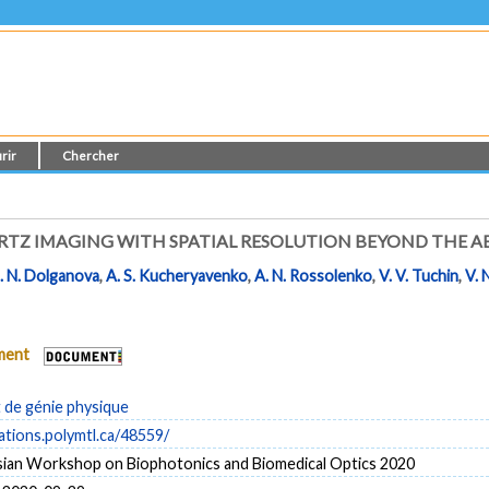
rir
Chercher
RTZ IMAGING WITH SPATIAL RESOLUTION BEYOND THE AB
I. N. Dolganova
,
A. S. Kucheryavenko
,
A. N. Rossolenko
,
V. V. Tuchin
,
V. 
ument
de génie physique
cations.polymtl.ca/48559/
ian Workshop on Biophotonics and Biomedical Optics 2020