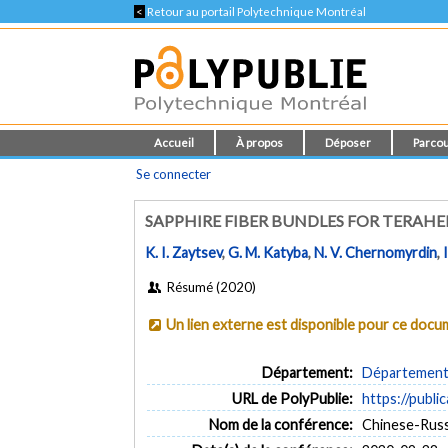
<
Retour au portail Polytechnique Montréal
Accueil
À propos
Déposer
Parcou
Se connecter
SAPPHIRE FIBER BUNDLES FOR TERAHE
K. I. Zaytsev
,
G. M. Katyba
,
N. V. Chernomyrdin
,
Résumé (2020)
Un lien externe est disponible pour ce doc
Département:
Département 
URL de PolyPublie:
https://publi
Nom de la conférence:
Chinese-Russ