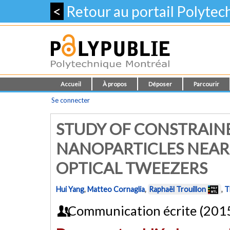
<
Retour au portail Polyte
Accueil
À propos
Déposer
Parcourir
Se connecter
STUDY OF CONSTRAIN
NANOPARTICLES NEAR 
OPTICAL TWEEZERS
Hui Yang
,
Matteo Cornaglia
,
Raphaël Trouillon
,
T
Communication écrite (201