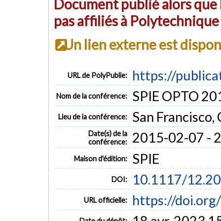
Document publié alors que l
pas affiliés à Polytechniqu
Un lien externe est dispo
https://public
URL de PolyPublie:
SPIE OPTO 20
Nom de la conférence:
San Francisco, 
Lieu de la conférence:
Date(s) de la
2015-02-07 - 
conférence:
SPIE
Maison d'édition:
10.1117/12.2
DOI:
https://doi.o
URL officielle:
18 avr. 2023 1
Date du dépôt: