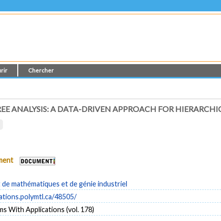
rir
Chercher
REE ANALYSIS: A DATA-DRIVEN APPROACH FOR HIERARCHI
ument
de mathématiques et de génie industriel
cations.polymtl.ca/48505/
s With Applications (vol. 178)