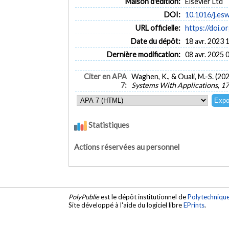
Maison d'édition:
Elsevier Ltd
DOI:
10.1016/j.es
URL officielle:
https://doi.
Date du dépôt:
18 avr. 2023 
Dernière modification:
08 avr. 2025 
Citer en APA
Waghen, K., & Ouali, M.-S. (202
7:
Systems With Applications
,
17
Statistiques
Actions réservées au personnel
PolyPublie
est le dépôt institutionnel de
Polytechniqu
Site développé à l'aide du logiciel libre
EPrints
.