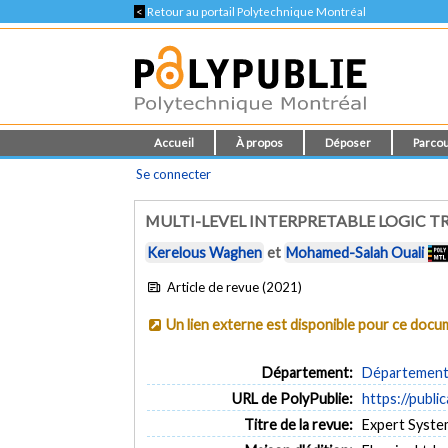
<
Retour au portail Polytechnique Montréal
Accueil
À propos
Déposer
Parcou
Se connecter
MULTI-LEVEL INTERPRETABLE LOGIC T
Kerelous Waghen
et
Mohamed-Salah Ouali
Article de revue (2021)
Un lien externe est disponible pour ce doc
Département:
Département 
URL de PolyPublie:
https://publi
Titre de la revue:
Expert System