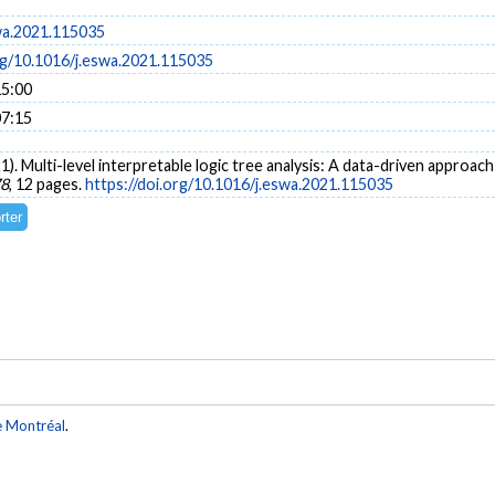
wa.2021.115035
org/10.1016/j.eswa.2021.115035
15:00
07:15
1). Multi-level interpretable logic tree analysis: A data-driven approach 
8
, 12 pages.
https://doi.org/10.1016/j.eswa.2021.115035
e Montréal
.