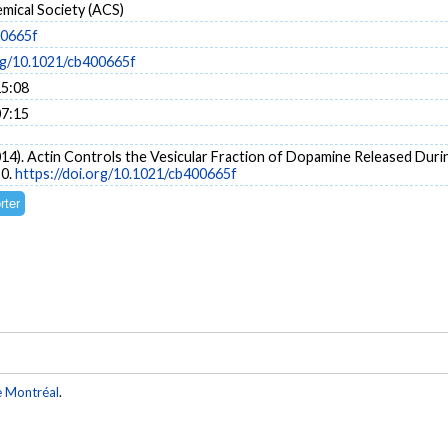
mical Society (ACS)
00665f
org/10.1021/cb400665f
15:08
07:15
 (2014). Actin Controls the Vesicular Fraction of Dopamine Released Du
20.
https://doi.org/10.1021/cb400665f
e Montréal
.