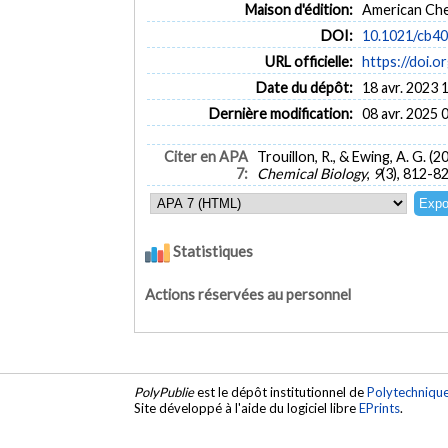
Maison d'édition:
American Che
DOI:
10.1021/cb4
URL officielle:
https://doi.
Date du dépôt:
18 avr. 2023 
Dernière modification:
08 avr. 2025 
Citer en APA
Trouillon, R., & Ewing, A. G.
7:
Chemical Biology
,
9
(3), 812-8
Statistiques
Actions réservées au personnel
PolyPublie
est le dépôt institutionnel de
Polytechniqu
Site développé à l'aide du logiciel libre
EPrints
.