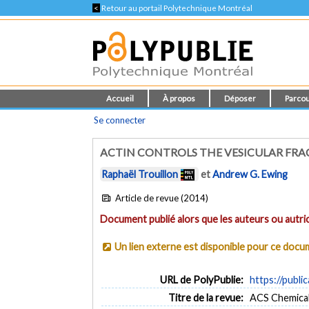
<
Retour au portail Polytechnique Montréal
Accueil
À propos
Déposer
Parcou
Se connecter
ACTIN CONTROLS THE VESICULAR FRA
Raphaël Trouillon
et
Andrew G. Ewing
Article de revue (2014)
Document publié alors que les auteurs ou autric
Un lien externe est disponible pour ce doc
URL de PolyPublie:
https://publi
Titre de la revue:
ACS Chemical 