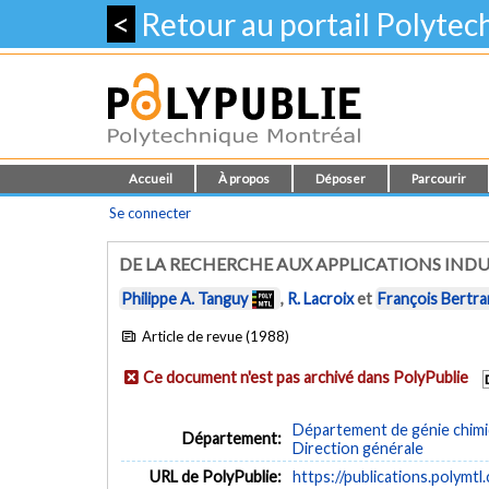
<
Retour au portail Polyte
Accueil
À propos
Déposer
Parcourir
Se connecter
DE LA RECHERCHE AUX APPLICATIONS INDUS
Philippe A. Tanguy
,
R. Lacroix
et
François Bertr
Article de revue (1988)
Ce document n'est pas archivé dans PolyPublie
Département de génie chim
Département:
Direction générale
URL de PolyPublie:
https://publications.polymtl