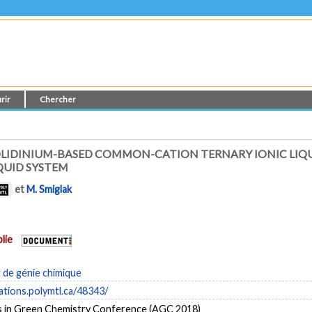
rir
Chercher
ROLIDINIUM-BASED COMMON-CATION TERNARY IONIC LIQU
QUID SYSTEM
et
M. Smiglak
lie
de génie chimique
cations.polymtl.ca/48343/
 in Green Chemistry Conference (AGC 2018)