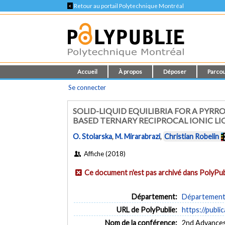
<
Retour au portail Polytechnique Montréal
Accueil
À propos
Déposer
Parcou
Se connecter
SOLID-LIQUID EQUILIBRIA FOR A PYR
BASED TERNARY RECIPROCAL IONIC LI
O. Stolarska
,
M. Mirarabrazi
,
Christian Robelin
Affiche (2018)
Ce document n'est pas archivé dans PolyPub
Département:
Département 
URL de PolyPublie:
https://publi
Nom de la conférence:
2nd Advances