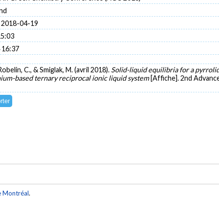
nd
 2018-04-19
15:03
 16:37
Robelin, C., & Smiglak, M. (avril 2018).
Solid-liquid equilibria for a pyrr
inium-based ternary reciprocal ionic liquid system
[Affiche]. 2nd Advan
e Montréal
.