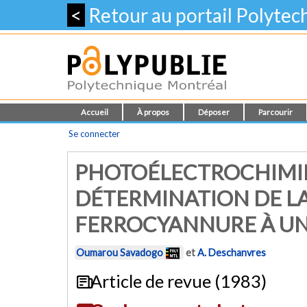
<
Retour au portail Polyte
Accueil
À propos
Déposer
Parcourir
Se connecter
PHOTOÉLECTROCHIMIE 
DÉTERMINATION DE L
FERROCYANNURE À UNE
Oumarou Savadogo
et
A. Deschanvres
Article de revue (1983)