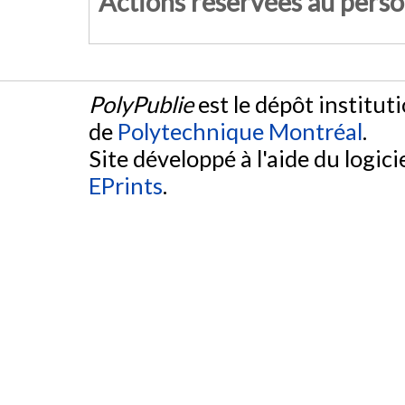
Actions réservées au pers
PolyPublie
est le dépôt institut
de
Polytechnique Montréal
.
Site développé à l'aide du logicie
EPrints
.