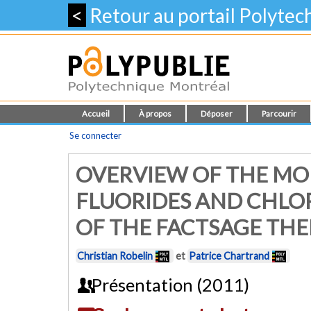
<
Retour au portail Polyte
Accueil
À propos
Déposer
Parcourir
Se connecter
OVERVIEW OF THE MO
FLUORIDES AND CHLO
OF THE FACTSAGE T
Christian Robelin
et
Patrice Chartrand
Présentation (2011)