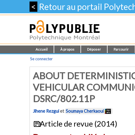
<
Retour au portail Polyte
Accueil
À propos
Déposer
Parcourir
Se connecter
ABOUT DETERMINISTI
VEHICULAR COMMUNI
DSRC/802.11P
Jihene Rezgui
et
Soumaya Cherkaoui
Article de revue (2014)