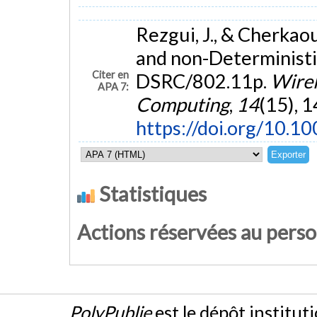
Rezgui, J., & Cherkao
and non-Determinist
Citer en
DSRC/802.11p.
Wirel
APA 7:
Computing
,
14
(15), 
https://doi.org/10.
Statistiques
Actions réservées au pers
PolyPublie
est le dépôt institut