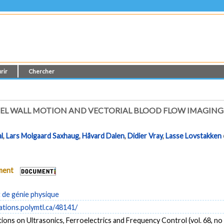
rir
Chercher
EL WALL MOTION AND VECTORIAL BLOOD FLOW IMAGING 
l
,
Lars Molgaard Saxhaug
,
Håvard Dalen
,
Didier Vray
,
Lasse Lovstakken
ument
de génie physique
cations.polymtl.ca/48141/
ions on Ultrasonics, Ferroelectrics and Frequency Control (vol. 68, no 