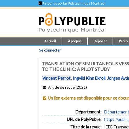
<
Retour au portail Polytechnique Montréal
Accueil
À propos
Déposer
Parcou
Se connecter
TRANSLATION OF SIMULTANEOUS VESS
TO THE CLINIC: A PILOT STUDY
Vincent Perrot
,
Ingvild Kinn Ekroll
,
Jorgen Avda
Article de revue (2021)
Un lien externe est disponible pour ce doc
Département:
Département 
URL de PolyPublie:
https://publi
Titre de la revue:
IEEE Transact