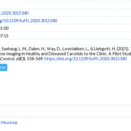
c.2020.3015340
org/10.1109/tuffc.2020.3015340
15:00
07:15
, J., Saxhaug, L. M., Dalen, H., Vray, D., Lovstakken, L., & Liebgott, H. (20
ow Imaging in Healthy and Diseased Carotids to the Clinic: A Pilot Stud
 Control
,
68
(3), 558-569.
https://doi.org/10.1109/tuffc.2020.3015340
e Montréal
.