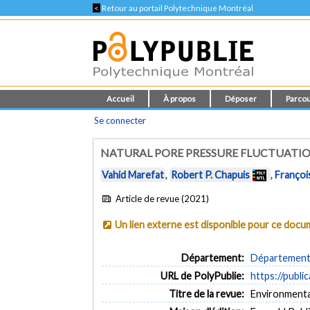
<
Retour au portail Polytechnique Montréal
Accueil
À propos
Déposer
Parcou
Se connecter
NATURAL PORE PRESSURE FLUCTUATIO
Vahid Marefat
,
Robert P. Chapuis
,
Françoi
Article de revue (2021)
Un lien externe est disponible pour ce doc
Département:
Département d
URL de PolyPublie:
https://publi
Titre de la revue:
Environmental