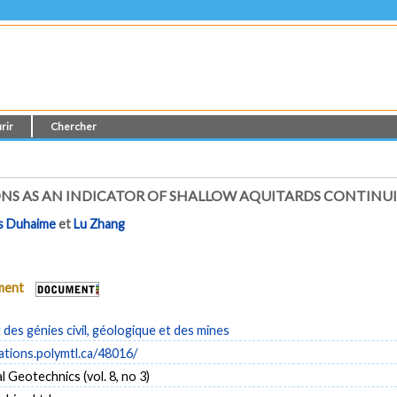
rir
Chercher
NS AS AN INDICATOR OF SHALLOW AQUITARDS CONTINU
s Duhaime
et
Lu Zhang
ument
es génies civil, géologique et des mines
cations.polymtl.ca/48016/
 Geotechnics (vol. 8, no 3)