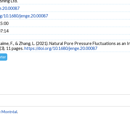
shing Ltd.
e.20.00087
rg/10.1680/jenge.20.00087
15:00
07:14
uhaime, F., & Zhang, L. (2021). Natural Pore Pressure Fluctuations as an 
(3), 11 pages.
https://doi.org/10.1680/jenge.20.00087
e Montréal
.