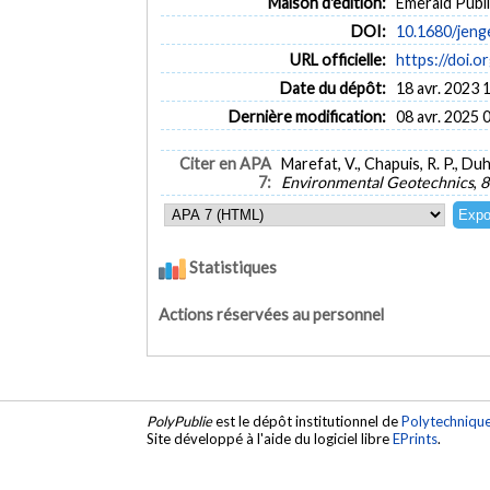
Maison d'édition:
Emerald Publi
DOI:
10.1680/jeng
URL officielle:
https://doi.o
Date du dépôt:
18 avr. 2023 
Dernière modification:
08 avr. 2025 
Citer en APA
Marefat, V., Chapuis, R. P., D
7:
Environmental Geotechnics
,
8
Statistiques
Actions réservées au personnel
PolyPublie
est le dépôt institutionnel de
Polytechniqu
Site développé à l'aide du logiciel libre
EPrints
.