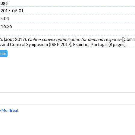
tugal
 2017-09-01
15:04
 16:36
 A. (août 2017).
Online convex optimization for demand response
[Commu
and Control Symposium (IREP 2017), Espinho, Portugal (8 pages).
e Montréal
.