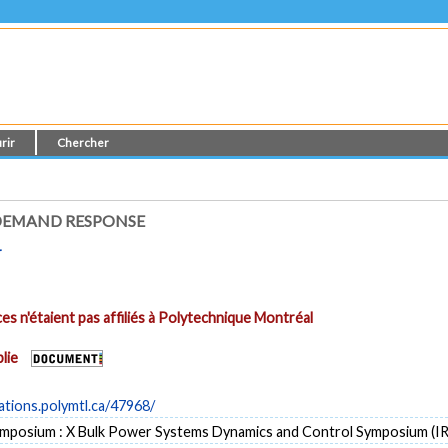
rir
Chercher
DEMAND RESPONSE
r
es n'étaient pas affiliés à Polytechnique Montréal
lie
cations.polymtl.ca/47968/
mposium : X Bulk Power Systems Dynamics and Control Symposium (I