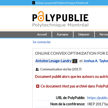
<
Retour au portail Polytechnique Montréal
Accueil
À propos
Déposer
Parcou
Se connecter
ONLINE CONVEX OPTIMIZATION FOR 
Antoine Lesage-Landry
et
Joshua A. Taylo
Communication écrite (2017)
Document publié alors que les auteurs ou autric
Ce document n'est pas archivé dans PolyPub
URL de PolyPublie:
https://publi
Nom de la conférence:
IREP 2017 Sy