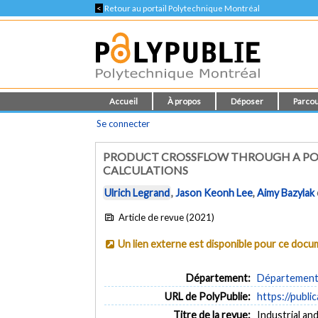
<
Retour au portail Polytechnique Montréal
Accueil
À propos
Déposer
Parcou
Se connecter
PRODUCT CROSSFLOW THROUGH A PORO
CALCULATIONS
Ulrich Legrand
,
Jason Keonh Lee
,
Aimy Bazylak
Article de revue (2021)
Un lien externe est disponible pour ce doc
Département:
Département 
URL de PolyPublie:
https://publi
Titre de la revue:
Industrial an