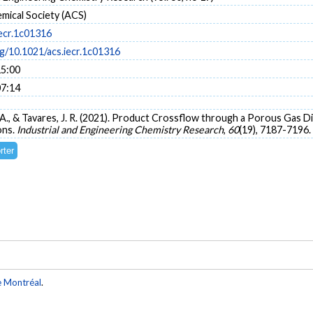
mical Society (ACS)
iecr.1c01316
rg/10.1021/acs.iecr.1c01316
15:00
07:14
ak, A., & Tavares, J. R. (2021). Product Crossflow through a Porous Gas 
ons.
Industrial and Engineering Chemistry Research
,
60
(19), 7187-7196.
e Montréal
.