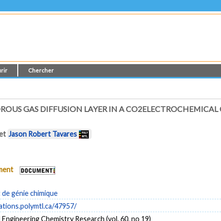
rir
Chercher
US GAS DIFFUSION LAYER IN A CO2ELECTROCHEMICAL 
et
Jason Robert Tavares
ument
de génie chimique
cations.polymtl.ca/47957/
d Engineering Chemistry Research (vol. 60, no 19)