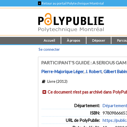
<
Retour au portail Polytechnique Montréal
Accueil
À propos
Déposer
Parcou
Se connecter
PARTICIPANT'S GUIDE : A SERIOUS G
Pierre-Majorique Léger
,
J. Robert
,
Gilbert Babi
Livre (2012)
Ce document n'est pas archivé dans PolyPub
Département:
Département 
ISBN:
9780986665
URL de PolyPublie:
https://publi