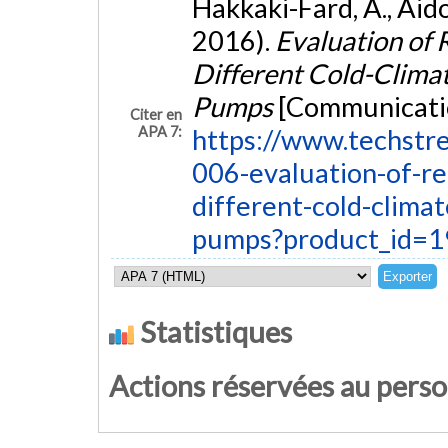
Hakkaki-Fard, A., Aidou
2016).
Evaluation of 
Different Cold-Climat
Pumps
[Communication
Citer en
APA 7:
https://www.techstre
006-evaluation-of-re
different-cold-climat
pumps?product_id=
Statistiques
Actions réservées au pers