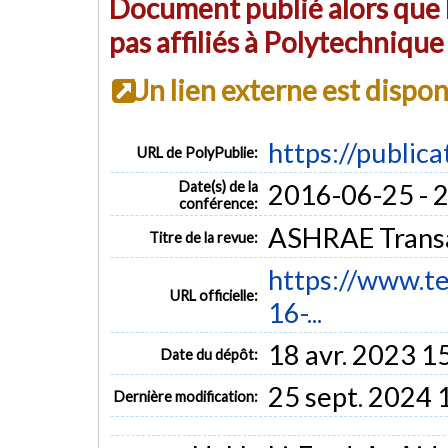
Document publié alors que l
pas affiliés à Polytechniqu
Un lien externe est dispo
https://public
URL de PolyPublie:
Date(s) de la
2016-06-25 - 
conférence:
ASHRAE Transac
Titre de la revue:
https://www.te
URL officielle:
16-...
18 avr. 2023 1
Date du dépôt:
25 sept. 2024 
Dernière modification: