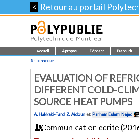
<
Retour au portail Polyte
Accueil
À propos
Déposer
Parcourir
Se connecter
EVALUATION OF REFRI
DIFFERENT COLD-CLIM
SOURCE HEAT PUMPS
A. Hakkaki-Fard
,
Z. Aidoun
et
Parham Eslami Nejad
Communication écrite (201