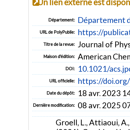
Un lien externe est dispo
Département d
Département:
https://public
URL de PolyPublie:
Journal of Phys
Titre de la revue:
American Chem
Maison d'édition:
10.1021/acs.j
DOI:
https://doi.or
URL officielle:
18 avr. 2023 1
Date du dépôt:
08 avr. 2025 0
Dernière modification:
Groell, L., Attiaoui, A.