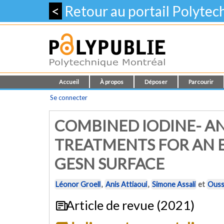
<
Retour au portail Polyte
Accueil
À propos
Déposer
Parcourir
Se connecter
COMBINED IODINE- A
TREATMENTS FOR AN E
GESN SURFACE
Léonor Groell
,
Anis Attiaoui
,
Simone Assali
et
Ouss
Article de revue (2021)