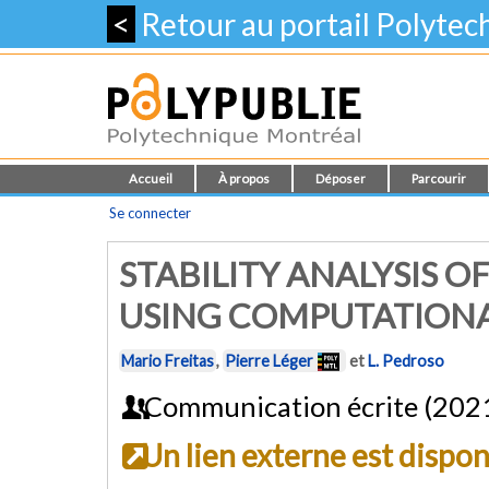
<
Retour au portail Polyte
Accueil
À propos
Déposer
Parcourir
Se connecter
STABILITY ANALYSIS 
USING COMPUTATIONA
Mario Freitas
,
Pierre Léger
et
L. Pedroso
Communication écrite (202
Un lien externe est dispo