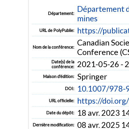
Département de
Département:
mines
https://public
URL de PolyPublie:
Canadian Socie
Nom de la conférence:
Conference (C
Date(s) de la
2021-05-26 - 
conférence:
Springer
Maison d'édition:
10.1007/978-
DOI:
https://doi.o
URL officielle:
18 avr. 2023 1
Date du dépôt:
08 avr. 2025 1
Dernière modification: