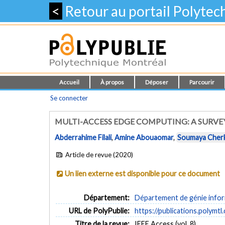
<
Retour au portail Polyte
Accueil
À propos
Déposer
Parcourir
Se connecter
MULTI-ACCESS EDGE COMPUTING: A SURVE
Abderrahime Filali
,
Amine Abouaomar
,
Soumaya Cher
Article de revue (2020)
Un lien externe est disponible pour ce document
Département:
Département de génie inform
URL de PolyPublie:
https://publications.polymtl
Titre de la revue:
IEEE Access (vol. 8)