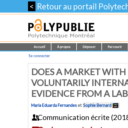
<
Retour au portail Polyte
Accueil
À propos
Déposer
Parcourir
Se connecter
DOES A MARKET WITH
VOLUNTARILY INTERNA
EVIDENCE FROM A LA
Maria Eduarda Fernandes
et
Sophie Bernard
Communication écrite (201