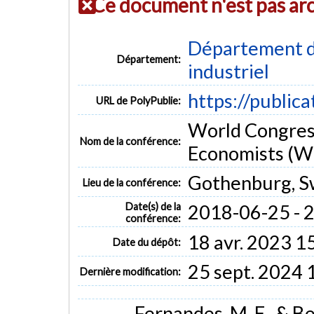
Ce document n'est pas ar
Département d
Département:
industriel
https://public
URL de PolyPublie:
World Congres
Nom de la conférence:
Economists (
Gothenburg, 
Lieu de la conférence:
Date(s) de la
2018-06-25 - 
conférence:
18 avr. 2023 1
Date du dépôt:
25 sept. 2024 
Dernière modification:
Fernandes, M. E., & Be