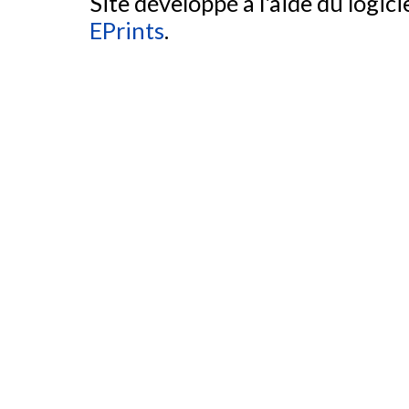
Site développé à l'aide du logicie
EPrints
.