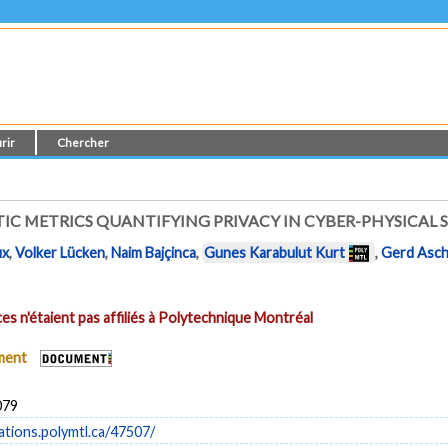
rir
Chercher
C METRICS QUANTIFYING PRIVACY IN CYBER-PHYSICAL 
ux
,
Volker Lücken
,
Naim Bajçinca
,
Gunes Karabulut Kurt
,
Gerd Asch
es n'étaient pas affiliés à Polytechnique Montréal
ument
079
cations.polymtl.ca/47507/