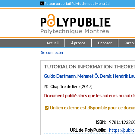
<
Retour au portail Polytechnique Montréal
Accueil
À propos
Déposer
Parcou
Se connecter
TUTORIAL ON INFORMATION THEORETI
Guido Dartmann
,
Mehmet Ö. Demir
,
Hendrik La
Chapitre de livre (2017)
Document publié alors que les auteurs ou autric
Un lien externe est disponible pour ce doc
ISBN:
9781119226
URL de PolyPublie:
https://publi