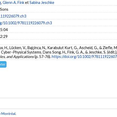
g
,
Glenn A. Fink
et
Sabina Jeschke
 Sons
1119226079.ch3
org/10.1002/9781119226079.ch3
15:04
12:29
x, H., Lücken, V., Bajçinca, N., Karabulut Kurt, G., Ascheid, G., & Ziefle
Cyber-Physical Systems. Dans Song, H., Fink, G. A., & Jeschke, S. (édit.)
les, and Applications
(p. 57-76).
https://doi.org/10.1002/978111922607
e Montréal
.