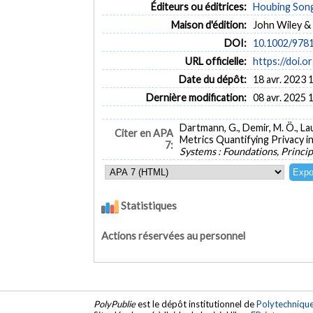
Éditeurs ou éditrices:
Houbing Son
Maison d'édition:
John Wiley &
DOI:
10.1002/978
URL officielle:
https://doi.
Date du dépôt:
18 avr. 2023 
Dernière modification:
08 avr. 2025 
Dartmann, G., Demir, M. Ö., Lau
Citer en APA
Metrics Quantifying Privacy in 
7:
Systems : Foundations, Princip
Statistiques
Actions réservées au personnel
PolyPublie
est le dépôt institutionnel de
Polytechniqu