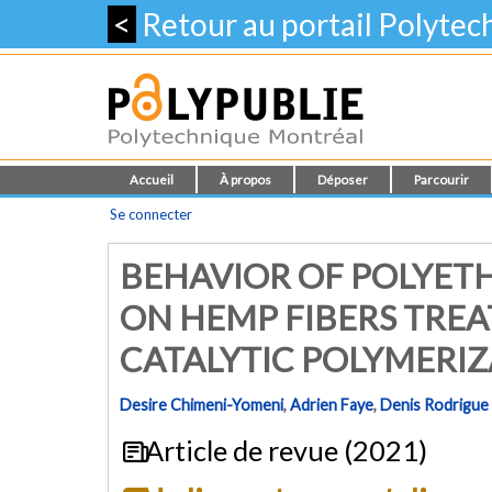
<
Retour au portail Polyte
Accueil
À propos
Déposer
Parcourir
Se connecter
BEHAVIOR OF POLYET
ON HEMP FIBERS TREA
CATALYTIC POLYMERI
Desire Chimeni-Yomeni
,
Adrien Faye
,
Denis Rodrigue
Article de revue (2021)