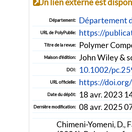
Un lien externe est dispo
Département d
Département:
https://public
URL de PolyPublie:
Polymer Compos
Titre de la revue:
John Wiley & s
Maison d'édition:
10.1002/pc.2
DOI:
https://doi.or
URL officielle:
18 avr. 2023 1
Date du dépôt:
08 avr. 2025 0
Dernière modification:
Chimeni-Yomeni, D., Fa